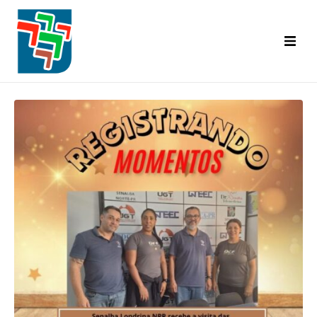
Inicial
Categorias Abrangidas
Base Territorial
Diretoria
Convênios
A.C.T. | C.C.T.
Informativo Senalba
Eventos