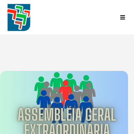
Inicial
Categorias Abrangidas
Base Territorial
Diretoria
Convênios
A.C.T. | C.C.T.
Informativo Senalba
Eventos