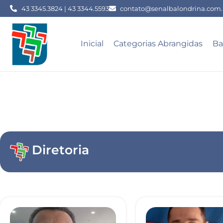
43 3345.3824 | 43 3344.5593
contato@senalbalondrina.com.
Inicial
Categorias Abrangidas
Ba
Diretoria