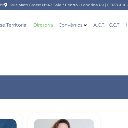
br
Rua Mato Grosso N° 47, Sala 3 Centro - Londrina PR | CEP 86010
se Territorial
Diretoria
Convênios
A.C.T. | C.C.T.