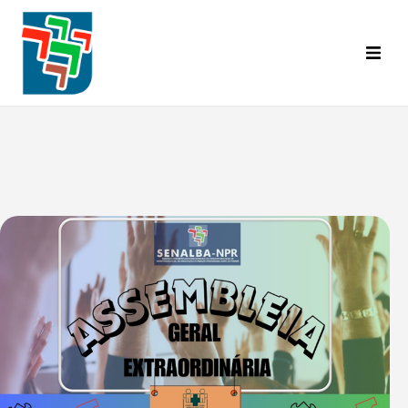
Inicial
Categorias Abrangidas
Base Territorial
Diretoria
Convênios
A.C.T. | C.C.T.
Informativo Senalba
Eventos