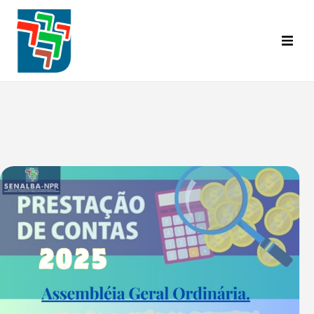
Inicial
Categorias Abrangidas
Base Territorial
Diretoria
Convênios
A.C.T. | C.C.T.
Informativo Senalba
Eventos