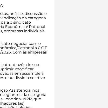
A:
tas, análise, discussão e
ivindicação da categoria
 para o sindicato
ia Econômica/ Patronal
ou, empresas individuais
dicato negociar com o
onômica/Patronal a C.C.T
5/2026. Com as empresas
icato, através de sua
uprimir, modificar,
provadas em assembleia.
s e ou dissídio coletivo
ção Assistencial nos
integrantes da categoria
ba Londrina- NPR, que
lhadores (as)
ociação coletiva.