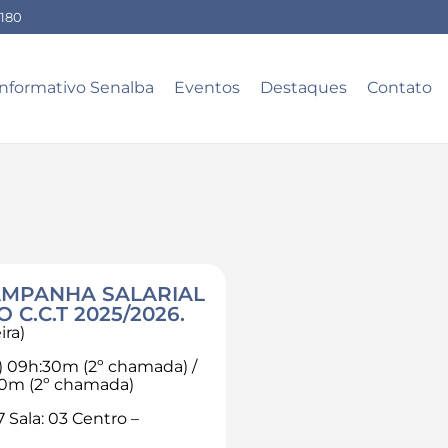
-180
Informativo Senalba
Eventos
Destaques
Contato
AMPANHA SALARIAL
 C.C.T 2025/2026.
ira)
) 09h:30m (2º chamada) /
30m (2º chamada)
 Sala: 03 Centro –