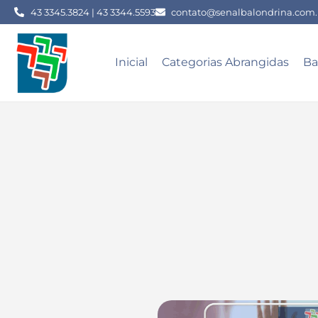
43 3345.3824 | 43 3344.5593
contato@senalbalondrina.com.
Inicial
Categorias Abrangidas
Ba