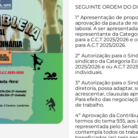
SEGUINTE ORDEM DO DI
1º Apresentação de propos
aprovação da pauta de re
laboral. A ser apresentada
representante da Categor
para a C.C.T 2025/2026 e 
para A.C.T 2025/2026.
2º Autorização para o Sin
sindicato da Categoria Ec
2025/2026 e ou A.C.T 202
individuais.
3º Autorização para o Sind
diretoria, possa adaptar, s
acrescentar, clausulas a
Para efeito das negociaçõe
de trabalho.
4º Aprovação da Contribui
termos do tema 935, aos 
representada pelo Senal
contempla todos os traba
beneficiados (as) pela neg