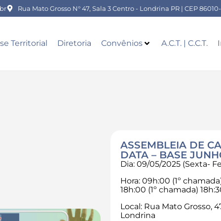
br
Rua Mato Grosso N° 47, Sala 3 Centro - Londrina PR | CEP 86010
se Territorial
Diretoria
Convênios
A.C.T. | C.C.T.
ASSEMBLEIA DE C
DATA – BASE JUNHO
Dia: 09/05/2025 (Sexta- Fe
Hora: 09h:00 (1º chamada
18h:00 (1º chamada) 18h:
Local: Rua Mato Grosso, 47
Londrina