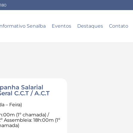
-180
Informativo Senalba
Eventos
Destaques
Contato
anha Salarial
al C.C.T / A.C.T
a – Feira)
9h:00m (1º chamada) /
º Assembleia: 18h:00m (1º
chamada)