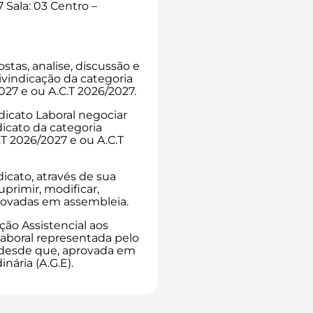
 Sala: 03 Centro –
stas, analise, discussão e
ivindicação da categoria
2027 e ou A.C.T 2026/2027.
ndicato Laboral negociar
icato da categoria
T 2026/2027 e ou A.C.T
dicato, através de sua
uprimir, modificar,
provadas em assembleia.
ção Assistencial aos
laboral representada pelo
 desde que, aprovada em
nária (A.G.E).