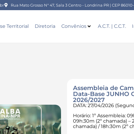
br
Rua Mato Grosso N° 47, Sala 3 Centro - Londrina PR | CEP 86010
se Territorial
Diretoria
Convênios
A.C.T. | C.C.T.
Assembleia de Camp
Data-Base JUNHO Ger
2026/2027
DATA: 27/04/2026 (Segund
Horário: 1º Assembleia: 0
09h:30m (2º chamada) – 2
chamada) / 18h:30m (2º 