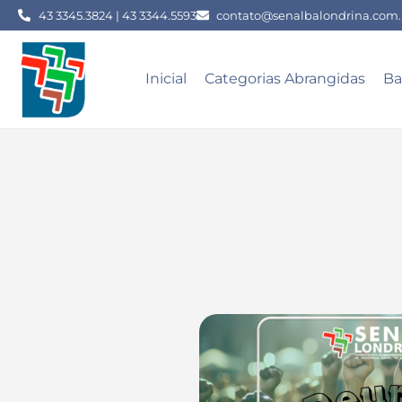
43 3345.3824 | 43 3344.5593
contato@senalbalondrina.com.
Inicial
Categorias Abrangidas
Ba