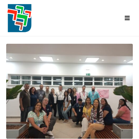
Inicial
Categorias Abrangidas
Base Territorial
Diretoria
Convênios
A.C.T. | C.C.T.
Informativo Senalba
Eventos