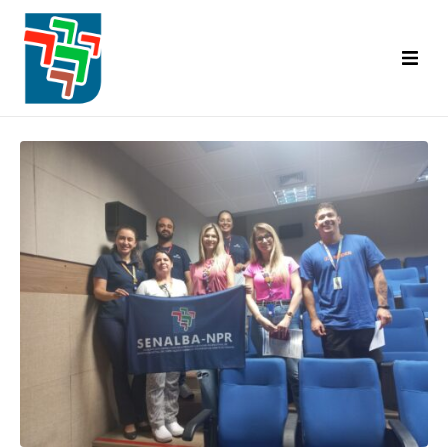
Inicial
Categorias Abrangidas
Base Territorial
Diretoria
Convênios
A.C.T. | C.C.T.
Informativo Senalba
Eventos