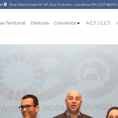
br
Rua Mato Grosso N° 47, Sala 3 Centro - Londrina PR | CEP 86010
se Territorial
Diretoria
Convênios
A.C.T. | C.C.T.