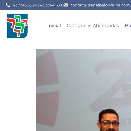
43 3345.3824 | 43 3344.5593
contato@senalbalondrina.com.
Inicial
Categorias Abrangidas
Ba