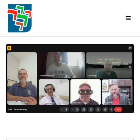
Inicial
Categorias Abrangidas
Base Territorial
Diretoria
Convênios
A.C.T. | C.C.T.
Informativo Senalba
Eventos