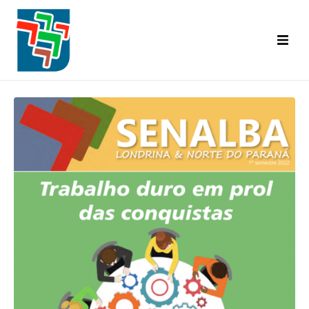
Inicial
Categorias Abrangidas
Base Territorial
Diretoria
Convênios
A.C.T. | C.C.T.
Informativo Senalba
Eventos