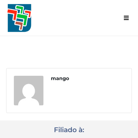
Inicial
Categorias Abrangidas
Base Territorial
Diretoria
mango
Convênios
A.C.T. | C.C.T.
Informativo Senalba
Filiado à:
Eventos