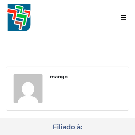
Inicial
Categorias Abrangidas
Base Territorial
Diretoria
mango
Convênios
A.C.T. | C.C.T.
Informativo Senalba
Filiado à:
Eventos