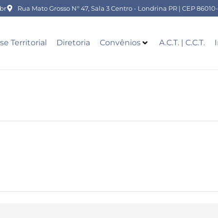
br
Rua Mato Grosso N° 47, Sala 3 Centro - Londrina PR | CEP 86010
se Territorial
Diretoria
Convênios
A.C.T. | C.C.T.