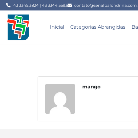
43 3345.3824 | 43 3344.5593
contato@senalbalondrina.com.
Inicial
Categorias Abrangidas
Ba
mango