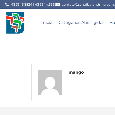
43 3345.3824 | 43 3344.5593
contato@senalbalondrina.com.
Inicial
Categorias Abrangidas
Ba
mango