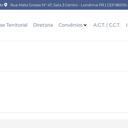
br
Rua Mato Grosso N° 47, Sala 3 Centro - Londrina PR | CEP 86010
se Territorial
Diretoria
Convênios
A.C.T. | C.C.T.