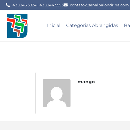
43 3345.3824 | 43 3344.5593
contato@senalbalondrina.com.
Inicial
Categorias Abrangidas
Ba
mango