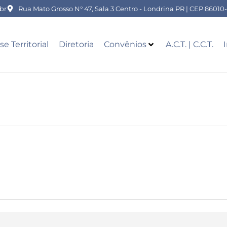
br
Rua Mato Grosso N° 47, Sala 3 Centro - Londrina PR | CEP 86010
se Territorial
Diretoria
Convênios
A.C.T. | C.C.T.