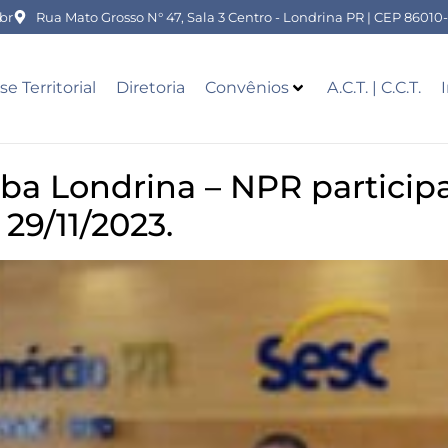
br
Rua Mato Grosso N° 47, Sala 3 Centro - Londrina PR | CEP 86010
se Territorial
Diretoria
Convênios
A.C.T. | C.C.T.
ba Londrina – NPR particip
29/11/2023.