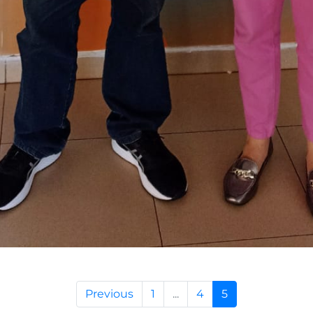
Previous
1
...
4
5