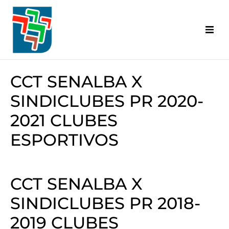
Inicial
Categorias Abrangidas
CCT SENALBA X
SINDICLUBES PR 2020-
Base Territorial
2021 CLUBES
Diretoria
ESPORTIVOS
Convênios
A.C.T. | C.C.T.
CCT SENALBA X
SINDICLUBES PR 2018-
Informativo Senalba
2019 CLUBES
Eventos